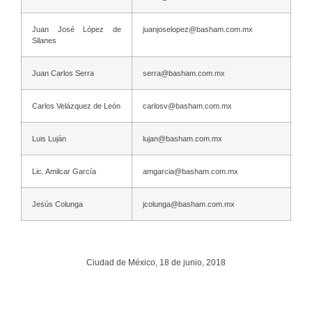
Juan José López de
juanjoselopez@basham.com.mx
Silanes
Juan Carlos Serra
serra@basham.com.mx
Carlos Velázquez de León
carlosv@basham.com.mx
Luis Luján
lujan@basham.com.mx
Lic. Amilcar García
amgarcia@basham.com.mx
Jesús Colunga
jcolunga@basham.com.mx
Ciudad de México, 18 de junio, 2018