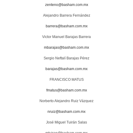
zenteno@basham.com.mx
Alejandro Barrera Fernández
barrera@basham.com.mx
Victor Manuel Barajas Barrera
mbarajas@basham.com.mx
Sergio Neftalí Barajas Pérez
barajas@basham.com.mx
FRANCISCO MATUS
fmatus@basham.com.mx
Norberto Alejandro Ruiz Vázquez
nruiz@basham.com.mx
José Miguel Tuirán Salas
mtuiran@basham.com.mx