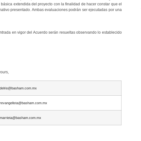
a básica extendida del proyecto con la finalidad de hacer constar que el
rmativo presentado. Ambas evaluaciones podrán ser ejecutadas por una
entrada en vigor del Acuerdo serán resueltas observando lo establecido
yours,
delrio@basham.com.mx
revangelista@basham.com.mx
marrieta@basham.com.mx