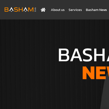
About us
Services
Basham News
BASHAM NEWS