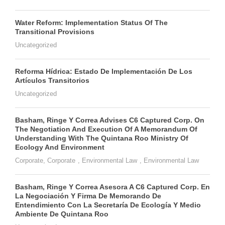
Water Reform: Implementation Status Of The
Transitional Provisions
Uncategorized
Reforma Hídrica: Estado De Implementación De Los
Artículos Transitorios
Uncategorized
Basham, Ringe Y Correa Advises C6 Captured Corp. On
The Negotiation And Execution Of A Memorandum Of
Understanding With The Quintana Roo Ministry Of
Ecology And Environment
Corporate
,
Corporate
,
Environmental Law
,
Environmental Law
Basham, Ringe Y Correa Asesora A C6 Captured Corp. En
La Negociación Y Firma De Memorando De
Entendimiento Con La Secretaría De Ecología Y Medio
Ambiente De Quintana Roo