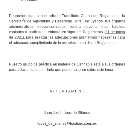
De conformidad con el artículo Transitorio Cuarto del Reglamento, la
Secretaría de Agricultura y Desarrollo Rural, incluyendo sus órganos
administrativos desconcentrados, tendrá noventa días hábiles,
contados a partir de la entrada en vigor del Reglamento [
21 de mayo
de 2021
], para realizar las adecuaciones normativas necesarias para
el adecuado cumplimiento de lo establecido en dicho Reglamento.
Nuestro grupo de práctica en materia de Cannabis está a sus órdenes
para aclarar cualquier duda que pudieran tener sobre este tema.
A T T E N T A M E N T,
Juan José López de Silanes
lopez_de_silanes@basham.com.mx