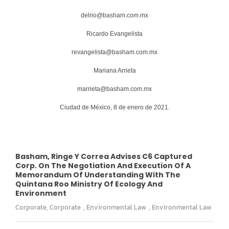
delrio@basham.com.mx
Ricardo Evangelista
revangelista@basham.com.mx
Mariana Arrieta
marrieta@basham.com.mx
Ciudad de México, 8 de enero de 2021.
Basham, Ringe Y Correa Advises C6 Captured
Corp. On The Negotiation And Execution Of A
Memorandum Of Understanding With The
Quintana Roo Ministry Of Ecology And
Environment
Corporate
,
Corporate
,
Environmental Law
,
Environmental Law