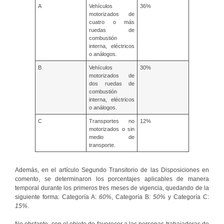
A
Vehículos
36%
motorizados de
cuatro o más
ruedas de
combustión
interna, eléctricos
o análogos.
B
Vehículos
30%
motorizados de
dos ruedas de
combustión
interna, eléctricos
o análogos.
C
Transportes no
12%
motorizados o sin
medio de
transporte.
Además, en el artículo Segundo Transitorio de las Disposiciones en
comento, se determinaron los porcentajes aplicables de manera
temporal durante los primeros tres meses de vigencia, quedando de la
siguiente forma: Categoría A:
60%
, Categoría B:
50%
y Categoría C:
15%
.
No obstante, con el objeto de favorecer a las personas trabajadoras de