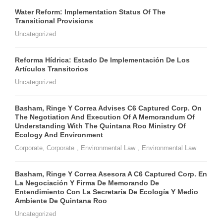
Water Reform: Implementation Status Of The
Transitional Provisions
Uncategorized
Reforma Hídrica: Estado De Implementación De Los
Artículos Transitorios
Uncategorized
Basham, Ringe Y Correa Advises C6 Captured Corp. On
The Negotiation And Execution Of A Memorandum Of
Understanding With The Quintana Roo Ministry Of
Ecology And Environment
Corporate
,
Corporate
,
Environmental Law
,
Environmental Law
Basham, Ringe Y Correa Asesora A C6 Captured Corp. En
La Negociación Y Firma De Memorando De
Entendimiento Con La Secretaría De Ecología Y Medio
Ambiente De Quintana Roo
Uncategorized