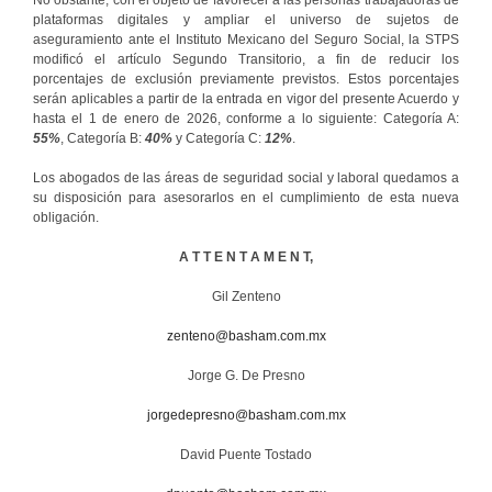
plataformas digitales y ampliar el universo de sujetos de
aseguramiento ante el Instituto Mexicano del Seguro Social, la STPS
modificó el artículo Segundo Transitorio, a fin de reducir los
porcentajes de exclusión previamente previstos. Estos porcentajes
serán aplicables a partir de la entrada en vigor del presente Acuerdo y
hasta el 1 de enero de 2026, conforme a lo siguiente: Categoría A:
55%
, Categoría B:
40%
y Categoría C:
12%
.
Los abogados de las áreas de seguridad social y laboral quedamos a
su disposición para asesorarlos en el cumplimiento de esta nueva
obligación.
A T T E N T A M E N T,
Gil Zenteno
zenteno@basham.com.mx
Jorge G. De Presno
jorgedepresno@basham.com.mx
David Puente Tostado