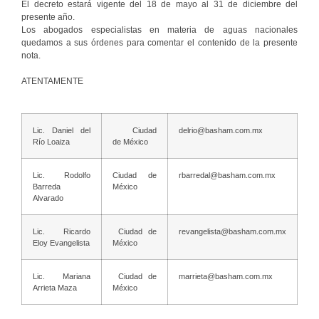
El decreto estará vigente del 18 de mayo al 31 de diciembre del
presente año.
Los abogados especialistas en materia de aguas nacionales
quedamos a sus órdenes para comentar el contenido de la presente
nota.
ATENTAMENTE
Lic. Daniel del
Ciudad
delrio@basham.com.mx
Río Loaiza
de México
Lic. Rodolfo
Ciudad de
rbarredal@basham.com.mx
Barreda
México
Alvarado
Lic. Ricardo
Ciudad de
revangelista@basham.com.mx
Eloy Evangelista
México
Lic. Mariana
Ciudad de
marrieta@basham.com.mx
Arrieta Maza
México