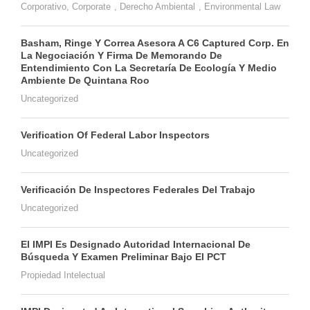
Corporativo
,
Corporate
,
Derecho Ambiental
,
Environmental Law
Basham, Ringe Y Correa Asesora A C6 Captured Corp. En
La Negociación Y Firma De Memorando De
Entendimiento Con La Secretaría De Ecología Y Medio
Ambiente De Quintana Roo
Uncategorized
Verification Of Federal Labor Inspectors
Uncategorized
Verificación De Inspectores Federales Del Trabajo
Uncategorized
El IMPI Es Designado Autoridad Internacional De
Búsqueda Y Examen Preliminar Bajo El PCT
Propiedad Intelectual