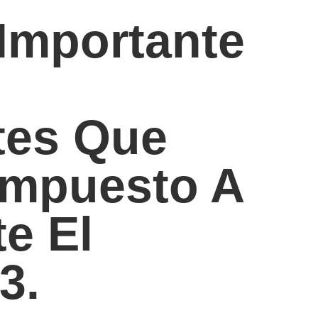
Importante
tes Que
Impuesto A
e El
3.