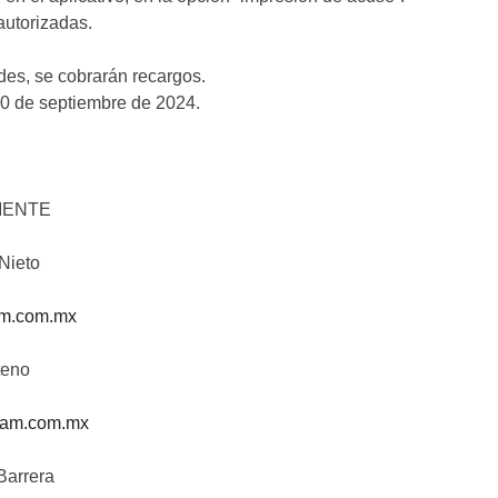
autorizadas.
des, se cobrarán recargos.
 30 de septiembre de 2024.
MENTE
Nieto
m.com.mx
teno
am.com.mx
Barrera