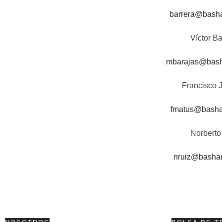
barrera@bash
Víctor B
mbarajas@bas
Francisco 
fmatus@bash
Norberto
nruiz@basha