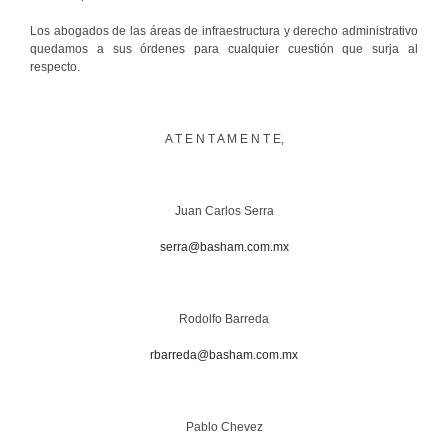
Los abogados de las áreas de infraestructura y derecho administrativo
quedamos a sus órdenes para cualquier cuestión que surja al
respecto.
A T E N T A M E N T E,
Juan Carlos Serra
serra@basham.com.mx
Rodolfo Barreda
rbarreda@basham.com.mx
Pablo Chevez