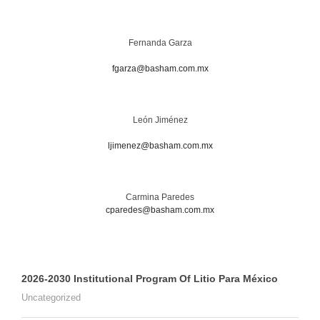
Fernanda Garza
fgarza@basham.com.mx
León Jiménez
ljimenez@basham.com.mx
Carmina Paredes
cparedes@basham.com.mx
2026-2030 Institutional Program Of Litio Para México
Uncategorized