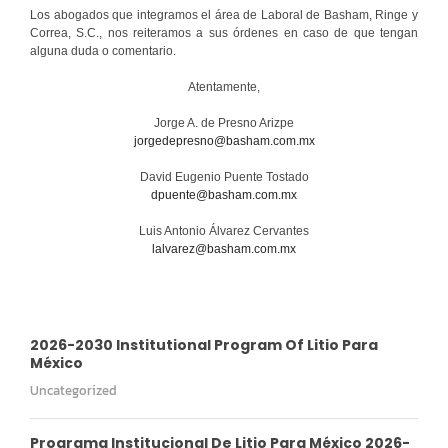
Los abogados que integramos el área de Laboral de Basham, Ringe y
Correa, S.C., nos reiteramos a sus órdenes en caso de que tengan
alguna duda o comentario.
Atentamente,
Jorge A. de Presno Arizpe
jorgedepresno@basham.com.mx
David Eugenio Puente Tostado
dpuente@basham.com.mx
Luis Antonio Álvarez Cervantes
lalvarez@basham.com.mx
2026-2030 Institutional Program Of Litio Para
México
Uncategorized
Programa Institucional De Litio Para México 2026-