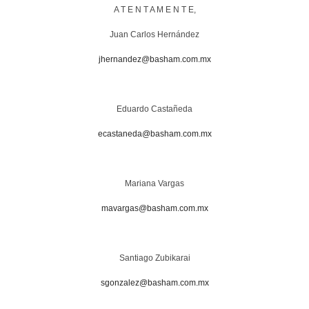
A T E N T A M E N T E,
Juan Carlos Hernández
jhernandez@basham.com.mx
Eduardo Castañeda
ecastaneda@basham.com.mx
Mariana Vargas
mavargas@basham.com.mx
Santiago Zubikarai
sgonzalez@basham.com.mx