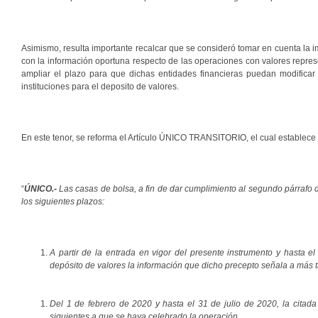
Asimismo, resulta importante recalcar que se consideró tomar en cuenta la i
con la información oportuna respecto de las operaciones con valores repre
ampliar el plazo para que dichas entidades financieras puedan modificar
instituciones para el deposito de valores.
En este tenor, se reforma el Artículo ÚNICO TRANSITORIO, el cual establece l
“
ÚNICO.-
Las casas de bolsa, a fin de dar cumplimiento al segundo párrafo 
los siguientes plazos:
A partir de la entrada en vigor del presente instrumento y hasta e
depósito de valores la información que dicho precepto señala a más 
Del 1 de febrero de 2020 y hasta el 31 de julio de 2020, la citad
siguientes a que se haya celebrado la operación.