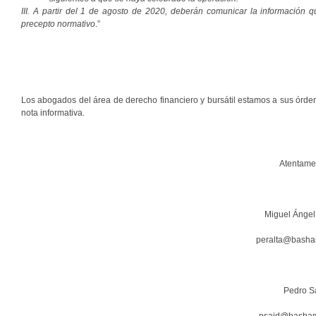
III. A partir del 1 de agosto de 2020, deberán comunicar la información 
precepto normativo
.”
Los abogados del área de derecho financiero y bursátil estamos a sus órde
nota informativa.
Atentame
Miguel Ángel
peralta@bash
Pedro S
psaid@basha