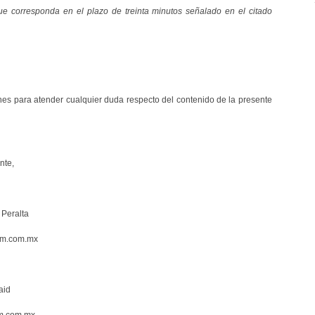
que corresponda en el plazo de treinta minutos señalado en el citado
nes para atender cualquier duda respecto del contenido de la presente
nte,
 Peralta
am.com.mx
aid
m.com.mx