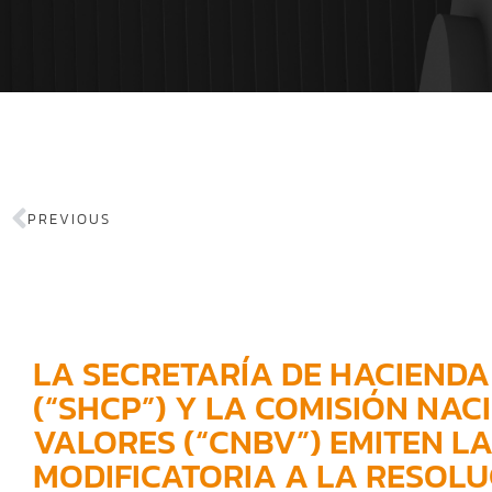
PREVIOUS
LA SECRETARÍA DE HACIENDA
(“SHCP”) Y LA COMISIÓN NA
VALORES (“CNBV”) EMITEN L
MODIFICATORIA A LA RESOLU