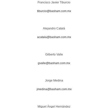
Francisco Javier Tiburcio
tiburcio@basham.com.mx
Alejandro Catalá
acatala@basham.com.mx
Gilberto Valle
gvalle@basham.com.mx
Jorge Medina
jmedina@basham.com.mx
Miguel Ángel Hernández