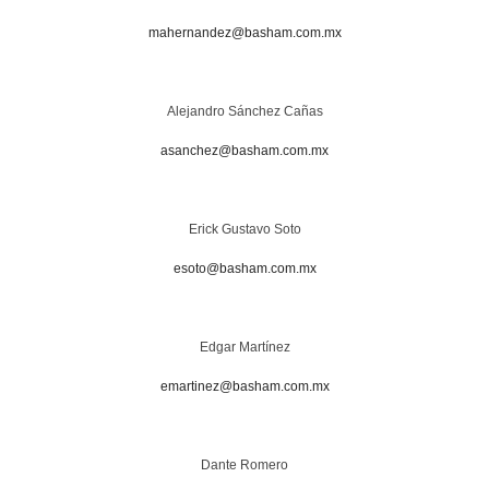
mahernandez@basham.com.mx
Alejandro Sánchez Cañas
asanchez@basham.com.mx
Erick Gustavo Soto
esoto@basham.com.mx
Edgar Martínez
emartinez@basham.com.mx
Dante Romero