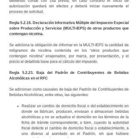
debiendo contar con cita previa; en caso contrario el oficio de
autorización quedará sin efectos y deberá iniciar nuevamente el
proceso de solicitud.
Regla 5.2.16. Declaración Informativa Múltiple del Impuesto Especial
sobre Producción y Servicios (MULTI-IEPS) de otros productos que
contengan nicotina.
Se adiciona la obligación de informar en la MULTI-IEPS la cantidad de
miligramos de nicotina contenida en los “otros productos que
contengan nicotina” enajenados, por marca, por presentación, y el
precio al detallista base para el cálculo del impuesto.
Regla 5.2.23. Baja del Padrón de Contribuyentes de Bebidas
Alcohólicas en el RFC
Se adicionan como causales de baja del Padrón de Contribuyentes de
Bebidas Alcohólicas, entre otras, las siguientes:
Realizar un cambio de domicilio fiscal o del establecimiento en
donde se fabrican, producen, envasan o almacenan bebidas
alcohólicas y no se actualice el domicilio en los términos de la
ficha de trámite correspondiente, o bien, cuando la autoridad
fiscal detecte el cambio de domicilio fiscal o establecimiento, a
uno diverso al asentado en el Padrón, sin que hubiere