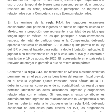
los voluntarios, respecto de los bienes, servicios que adquieran o al
uso o goce temporal de bienes para consumo personal, ni tampoco
respecto de los actos, actividades o percepción de ingresos no
relacionados con la Competencia y sus Eventos relacionados.
En los términos de la
regla
9.4.4
, los jugadores extranjeros
considerarán que perciben ingresos de fuente de riqueza ubicada en
México, en la proporción que represente la cantidad de partidos que
tengan lugar en México, en los que participen o sean convocados,
respecto del total de partidos durante la Competencia, debiendo
aplicar lo dispuesto en el artículo 170, cuarto o quinto párrafo de la Ley
del ISR o bien, el tratado para evitar la doble tributación aplicable. El
jugador o su representante en el país, calculará el ISR y lo enterará a
más tardar el 19 de agosto de 2026. El representante en el país estará
relevado de otorgar la garantía a que se refiere dicho párrafo.
Conforme a la
regla
9.4.5
, los residentes en México o establecimientos
permanentes en el país que se beneficien del régimen fiscal previsto
en el artículo Vigésimo Quinto transitorio, sexto párrafo de la LIF,
deberán conservar como parte de su contabilidad, los registros que
permitan identificar los actos, actividades, ingresos y erogaciones
relacionadas con el mismo. Sin embargo, si estos contribuyentes
además obtienen ingresos no relacionados con la Competencia o sus
Eventos, deberán estar a lo dispuesto en la
regla 9.4.6
, debiendo
considerar no deducibles para efectos del ISR, las erogaciones,