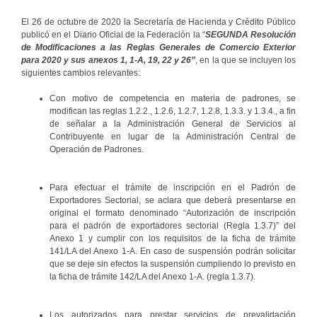
El 26 de octubre de 2020 la Secretaría de Hacienda y Crédito Público
publicó en el Diario Oficial de la Federación la “
SEGUNDA Resolución
de Modificaciones a las Reglas Generales de Comercio Exterior
para 2020 y sus anexos 1, 1-A, 19, 22 y 26”
, en la que se incluyen los
siguientes cambios relevantes:
Con motivo de competencia en materia de padrones, se
modifican las reglas 1.2.2., 1.2.6, 1.2.7, 1.2.8, 1.3.3. y 1.3.4., a fin
de señalar a la Administración General de Servicios al
Contribuyente en lugar de la Administración Central de
Operación de Padrones.
Para efectuar el trámite de inscripción en el Padrón de
Exportadores Sectorial, se aclara que deberá presentarse en
original el formato denominado “Autorización de inscripción
para el padrón de exportadores sectorial (Regla 1.3.7)” del
Anexo 1 y cumplir con los requisitos de la ficha de trámite
141/LA del Anexo 1-A. En caso de suspensión podrán solicitar
que se deje sin efectos la suspensión cumpliendo lo previsto en
la ficha de trámite 142/LA del Anexo 1-A. (regla 1.3.7).
Los autorizados para prestar servicios de prevalidación