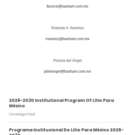
fponce@basham.com.mx
Rolando A. Ramírez
rramirez@basham.com.mx
Priscila del Ángel
pdelangel@basham.com.mx
2026-2030 Institutional Program Of Litio Para
México
Uncategorized
Programa Institucional De Litio Para México 2026-