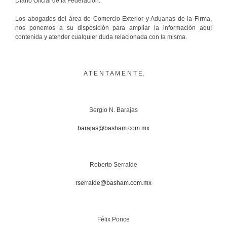
Diario Oficial de la Federación.
Los abogados del área de Comercio Exterior y Aduanas de la Firma,
nos ponemos a su disposición para ampliar la información aquí
contenida y atender cualquier duda relacionada con la misma.
A T E N T A M E N T E,
Sergio N. Barajas
barajas@basham.com.mx
Roberto Serralde
rserralde@basham.com.mx
Félix Ponce