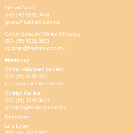
Gerson Vaca
(52) (55) 5261 0454
gvaca@basham.com.mx
Carlos Eduardo Gómez González
(52) (55) 5261 0533
cgomez@basham.com.mx
Monterrey
Carlos Velázquez de León
(52) (81) 8299 2101
carlosv@basham.com.mx
Rodrigo Gardner
(52) (81) 1340 8814
rgardner@basham.com.mx
Querétaro
Luis Luján
(52) (44) 2103 2101