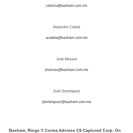
carlosv@basham.com.mx
Alejandro Catalá
acatala@basham.com.mx
José Massas
jmassas@basham.com.mx
José Domínguez
jdominguez@basham.com.mx
Basham, Ringe Y Correa Advises C6 Captured Corp. On