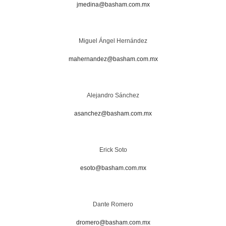
jmedina@basham.com.mx
Miguel Ángel Hernández
mahernandez@basham.com.mx
Alejandro Sánchez
asanchez@basham.com.mx
Erick Soto
esoto@basham.com.mx
Dante Romero
dromero@basham.com.mx