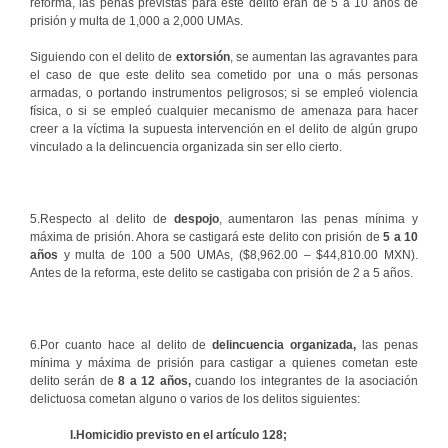
reforma, las penas previstas para este delito eran de 5 a 10 años de
prisión y multa de 1,000 a 2,000 UMAs.
Siguiendo con el delito de
extorsión
, se aumentan las agravantes para
el caso de que este delito sea cometido por una o más personas
armadas, o portando instrumentos peligrosos; si se empleó violencia
física, o si se empleó cualquier mecanismo de amenaza para hacer
creer a la víctima la supuesta intervención en el delito de algún grupo
vinculado a la delincuencia organizada sin ser ello cierto.
5.Respecto al delito de
despojo
, aumentaron las penas mínima y
máxima de prisión. Ahora se castigará este delito con prisión de
5 a 10
años
y multa de 100 a 500 UMAs, ($8,962.00 – $44,810.00 MXN).
Antes de la reforma, este delito se castigaba con prisión de 2 a 5 años.
6.Por cuanto hace al delito de
delincuencia organizada,
las penas
mínima y máxima de prisión para castigar a quienes cometan este
delito serán de
8 a 12 años,
cuando los integrantes de la asociación
delictuosa cometan alguno o varios de los delitos siguientes:
I.Homicidio previsto en el artículo 128;