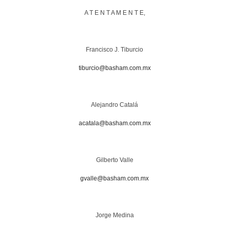
A T E N T A M E N T E,
Francisco J. Tiburcio
tiburcio@basham.com.mx
Alejandro Catalá
acatala@basham.com.mx
Gilberto Valle
gvalle@basham.com.mx
Jorge Medina