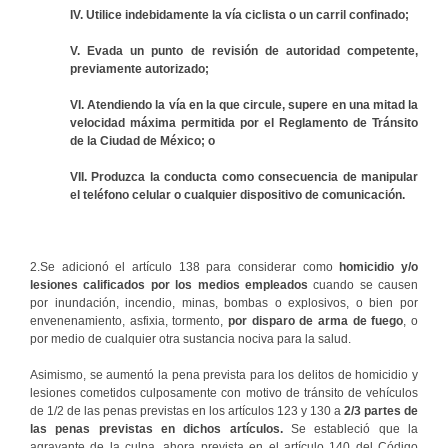
IV. Utilice indebidamente la vía ciclista o un carril confinado;
V. Evada un punto de revisión de autoridad competente,
previamente autorizado;
VI. Atendiendo la vía en la que circule, supere en una mitad la
velocidad máxima permitida por el Reglamento de Tránsito
de la Ciudad de México; o
VII. Produzca la conducta como consecuencia de manipular
el teléfono celular o cualquier dispositivo de comunicación.
2.Se adicionó el artículo 138 para considerar como
homicidio y/o
lesiones calificados por los medios empleados
cuando se causen
por inundación, incendio, minas, bombas o explosivos, o bien por
envenenamiento, asfixia, tormento,
por disparo de arma de fuego
, o
por medio de cualquier otra sustancia nociva para la salud.
Asimismo, se aumentó la pena prevista para los delitos de homicidio y
lesiones cometidos culposamente con motivo de tránsito de vehículos
de 1/2 de las penas previstas en los artículos 123 y 130 a
2/3 partes de
las penas previstas en dichos artículos.
Se estableció que la
agravante de la culpa, ahora prevista en el artículo 140 del Código