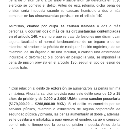
pena de prisión de 6 a 20 años y suspensión de derechos en cuyo
ejercicio se cometió el delito. Antes de esta reforma, dicha pena de
prisión sería impuesta cuando se causare homicidio a dos o más
personas
en
las circunstancias
previstas en el artículo 140.
Asimismo,
cuando por culpa se causen lesiones
a dos o más
personas,
u
ocurran dos o más de las circunstancias contempladas
en el artículo 140
, y siempre que se trate de lesiones que disminuyan
alguna facultad o el normal funcionamiento de un órgano o de un
miembro, si producen la pérdida de cualquier función orgánica, o de un
miembro, de un órgano o de una facultad, o causen una enfermedad
incurable, o deformidad o si ponen en peligro la vida, se impondrá la
pena de prisión prevista en el artículo 130, según el tipo de lesión de
que se trate.
4.Con relación al delito de
extorsión,
se aumentaron las penas mínima
y máxima. Ahora la sanción prevista para este delito será de
10 a 15
años de prisión y de 2,000 a 3,000 UMAs como sanción pecuniaria
($179,000.00 – $268,860.00 MXN)
. Si el delito es cometido por un
servidor público, miembro o exmiembro de alguna corporación de
seguridad pública y privada, las penas aumentarán al doble y, además,
se le destituirá e inhabilitará para ejercer el empleo, cargo o comisión
por el mismo tiempo que la pena de prisión impuesta. Antes de la