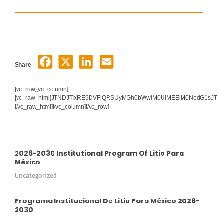
Share
[vc_row][vc_column]
[vc_raw_html]JTNDJTIxRE9DVFlQRSUyMGh0bWwlM0UlMEElM0NodG1s
[/vc_raw_html][/vc_column][/vc_row]
2026-2030 Institutional Program Of Litio Para
México
Uncategorized
Programa Institucional De Litio Para México 2026-
2030