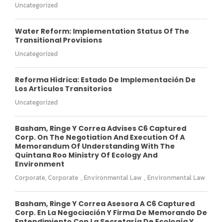
Uncategorized
Water Reform: Implementation Status Of The
Transitional Provisions
Uncategorized
Reforma Hídrica: Estado De Implementación De
Los Artículos Transitorios
Uncategorized
Basham, Ringe Y Correa Advises C6 Captured
Corp. On The Negotiation And Execution Of A
Memorandum Of Understanding With The
Quintana Roo Ministry Of Ecology And
Environment
Corporate
,
Corporate
,
Environmental Law
,
Environmental Law
Basham, Ringe Y Correa Asesora A C6 Captured
Corp. En La Negociación Y Firma De Memorando De
Entendimiento Con La Secretaría De Ecología Y