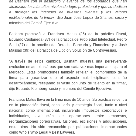
de Basham con el desarrollo y avance de los abogados que han
alcanzado los más altos niveles de logro profesional y que se dedican
a proteger los intereses de nuestros clientes y los valores
institucionales de la firma
«, dijo Juan José López de Silanes, socio y
miembro del Comité Ejecutivo.
Basham promovió a Francisco Matus (35) de la práctica Fiscal,
Eduardo Castañeda (37) de la práctica de Propiedad Intelectual, Pedro
Said (37) de la práctica de Derecho Bancario y Financiero y a José
Massas (39) de la práctica de Litigio y Solución de Controversias.
“A través de estos cambios, Basham muestra una perseverante
evolución en aquellas áreas que son cada vez más importantes para el
Mercado. Estas promociones también reflejan el compromiso de la
firma para garantizar que el aspecto multidisciplinario continúe
desarrollándose, reflejando el vasto conjunto de talento en la firma”,
dijo Eduardo Kleinberg, socio y miembro del Comité Ejecutivo.
Francisco Matus lleva en la firma más de 10 años. Su práctica se centra
en la planeación fiscal, consultoría y estrategia fiscal, tanto a nivel
nacional como internacional, incluyendo impuestos corporativos e
individuales, evaluación de operaciones entre empresas,
reorganizaciones corporativas, fusiones, escisiones y adquisiciones,
entre otros. Ha sido reconocido por publicaciones internacionales
como Who’s Who Legal y Best Lawyers.