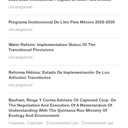
Uncategorized
Programa Institucional De Litio Para México 2026-2030
Uncategorized
Water Reform: Implementation Status Of The
Transitional Provisions
Uncategorized
Reforma Hídrica: Estado De Implementación De Los
Artículos Transitorios
Uncategorized
Basham, Ringe Y Correa Advises C6 Captured Corp. On
The Negotiation And Execution Of A Memorandum Of
Understanding With The Quintana Roo Ministry Of
Ecology And Environment
Corporate
,
Corporate
,
Environmental Law
,
Environmental Law