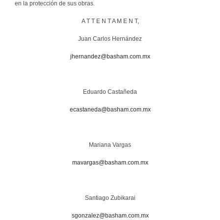
en la protección de sus obras.
A T T E N T A M E N T,
Juan Carlos Hernández
jhernandez@basham.com.mx
Eduardo Castañeda
ecastaneda@basham.com.mx
Mariana Vargas
mavargas@basham.com.mx
Santiago Zubikarai
sgonzalez@basham.com.mx