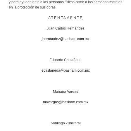
y para ayudar tanto a las personas físicas como a las personas morales
en la protección de sus obras.
A T E N T A M E N T E,
Juan Carlos Hernández
jhernandez@basham.com.mx
Eduardo Castañeda
ecastaneda@basham.com.mx
Mariana Vargas
mavargas@basham.com.mx
Santiago Zubikarai