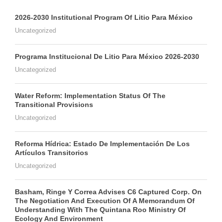
2026-2030 Institutional Program Of Litio Para México
Uncategorized
Programa Institucional De Litio Para México 2026-2030
Uncategorized
Water Reform: Implementation Status Of The
Transitional Provisions
Uncategorized
Reforma Hídrica: Estado De Implementación De Los
Artículos Transitorios
Uncategorized
Basham, Ringe Y Correa Advises C6 Captured Corp. On
The Negotiation And Execution Of A Memorandum Of
Understanding With The Quintana Roo Ministry Of
Ecology And Environment