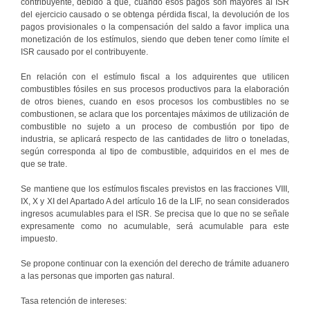
contribuyente, debido a que, cuando esos pagos son mayores al ISR
del ejercicio causado o se obtenga pérdida fiscal, la devolución de los
pagos provisionales o la compensación del saldo a favor implica una
monetización de los estímulos, siendo que deben tener como límite el
ISR causado por el contribuyente.
En relación con el estímulo fiscal a los adquirentes que utilicen
combustibles fósiles en sus procesos productivos para la elaboración
de otros bienes, cuando en esos procesos los combustibles no se
combustionen, se aclara que los porcentajes máximos de utilización de
combustible no sujeto a un proceso de combustión por tipo de
industria, se aplicará respecto de las cantidades de litro o toneladas,
según corresponda al tipo de combustible, adquiridos en el mes de
que se trate.
Se mantiene que los estímulos fiscales previstos en las fracciones VIII,
IX, X y XI del Apartado A del artículo 16 de la LIF, no sean considerados
ingresos acumulables para el ISR. Se precisa que lo que no se señale
expresamente como no acumulable, será acumulable para este
impuesto.
Se propone continuar con la exención del derecho de trámite aduanero
a las personas que importen gas natural.
Tasa retención de intereses: