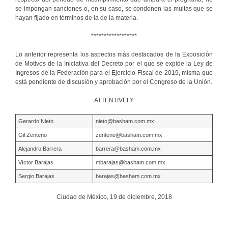
se impongan sanciones o, en su caso, se condonen las multas que se
hayan fijado en términos de la de la materia.
******************
Lo anterior representa los aspectos más destacados de la Exposición
de Motivos de la Iniciativa del Decreto por el que se expide la Ley de
Ingresos de la Federación para el Ejercicio Fiscal de 2019, misma que
está pendiente de discusión y aprobación por el Congreso de la Unión.
ATTENTIVELY
Gerardo Nieto
nieto@basham.com.mx
Gil Zenteno
zenteno@basham.com.mx
Alejandro Barrera
barrera@basham.com.mx
Víctor Barajas
mbarajas@basham.com.mx
Sergio Barajas
barajas@basham.com.mx
Ciudad de México, 19 de diciembre, 2018