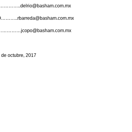
………..delrio@basham.com.mx
………..rbarreda@basham.com.mx
……………jcopo@basham.com.mx
 de octubre, 2017