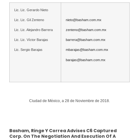
Lic. Lic. Gerardo Nieto
Lic. Lic. Gil Zenteno
nieto@basham.com.mx
Lic. Lic. Alejandro Barrera
zenteno@basham.com.mx
Lic. Lic. Víctor Barajas
barrera@basham.com.mx
Lic. Sergio Barajas
mbarajas@basham.com.mx
barajas@basham.com.mx
Ciudad de México, a 28 de Noviembre de 2018.
Basham, Ringe Y Correa Advises C6 Captured
Corp. On The Negotiation And Execution Of A