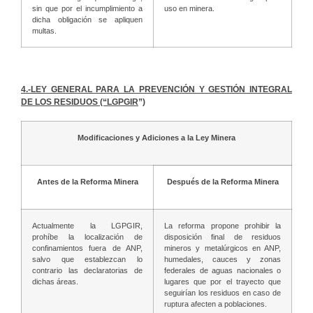
sin que por el incumplimiento a
uso en minera.
dicha obligación se apliquen
multas.
4.-LEY GENERAL PARA LA PREVENCIÓN Y GESTIÓN INTEGRAL
DE LOS RESIDUOS (“LGPGIR
”)
Modificaciones y Adiciones a la Ley Minera
Antes de la Reforma Minera
Después de la Reforma Minera
Actualmente la LGPGIR,
La reforma propone prohibir la
prohíbe la localización de
disposición final de residuos
confinamientos fuera de ANP,
mineros y metalúrgicos en ANP,
salvo que establezcan lo
humedales, cauces y zonas
contrario las declaratorias de
federales de aguas nacionales o
dichas áreas.
lugares que por el trayecto que
seguirían los residuos en caso de
ruptura afecten a poblaciones.