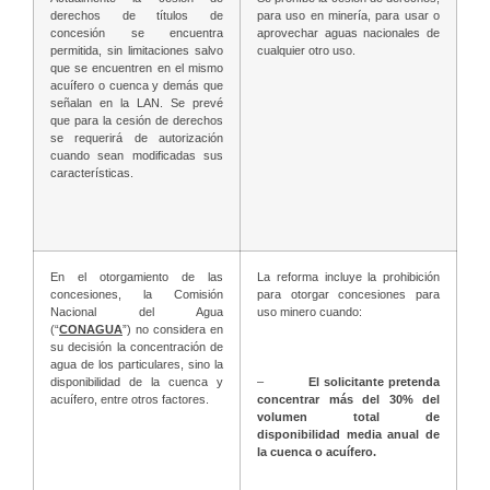
derechos de títulos de
para uso en minería, para usar o
concesión se encuentra
aprovechar aguas nacionales de
permitida, sin limitaciones salvo
cualquier otro uso.
que se encuentren en el mismo
acuífero o cuenca y demás que
señalan en la LAN. Se prevé
que para la cesión de derechos
se requerirá de autorización
cuando sean modificadas sus
características.
En el otorgamiento de las
La reforma incluye la prohibición
concesiones, la Comisión
para otorgar concesiones para
Nacional del Agua
uso minero cuando:
(“
CONAGUA
”) no considera en
su decisión la concentración de
agua de los particulares, sino la
disponibilidad de la cuenca y
–
El solicitante pretenda
acuífero, entre otros factores.
concentrar más del 30% del
volumen total de
disponibilidad media anual de
la cuenca o acuífero.