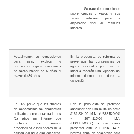
– Se trate de concesiones
sobre cauces o vasos y sus
zonas federales para la
disposición final de residuos
mineros.
Actualmente, las concesiones
En la propuesta de reforma se
para usar, explotar o
prevé que las concesiones de
aprovechar aguas nacionales
aguas nacionales para uso en
no serán menor de 5 años ni
minería tendrán una vigencia del
mayor de 30 años.
mismo tiempo que dure la
concesión.
La LAN prevé que los titulares
Con la propuesta se pretende
de concesiones se encuentran
sancionar con una multa de entre
obligados a presentar cada dos
$161,834.00 M.N. (US$8,520.00)
(2) años un informe que
y $674,115.00 M.N
contenga los análisis
(US$35,500.00), a quien omita
cronológicos e indicadores de la
presentar ante la CONAGUA el
calidad del agua que descarga,
informe anual de descargas para