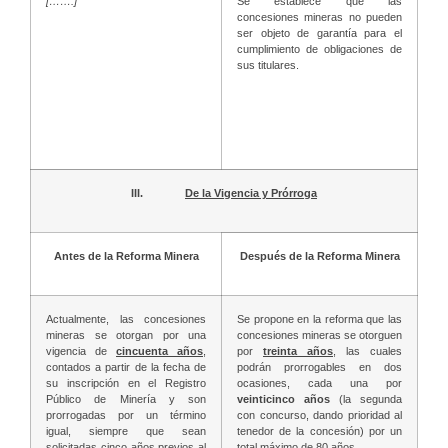
[…….]
Se establece que las
concesiones mineras no pueden
ser objeto de garantía para el
cumplimiento de obligaciones de
sus titulares.
III.
De la Vigencia y Prórroga
Antes de la Reforma Minera
Después de la Reforma Minera
Actualmente, las concesiones
Se propone en la reforma que las
mineras se otorgan por una
concesiones mineras se otorguen
vigencia de
cincuenta años
,
por
treinta años
, las cuales
contados a partir de la fecha de
podrán prorrogables en dos
su inscripción en el Registro
ocasiones, cada una por
Público de Minería y son
veinticinco años
(la segunda
prorrogadas por un término
con concurso, dando prioridad al
igual, siempre que sean
tenedor de la concesión) por un
solicitadas cinco años previos al
total máximo de 80 años.