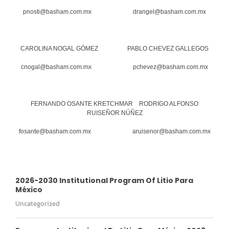
pnosti@basham.com.mx drangel@basham.com.mx
CAROLINA NOGAL GÓMEZ PABLO CHEVEZ GALLEGOS
cnogal@basham.com.mx pchevez@basham.com.mx
FERNANDO OSANTE KRETCHMAR RODRIGO ALFONSO
RUISEÑOR NÚÑEZ
fosante@basham.com.mx aruisenor@basham.com.mx
2026-2030 Institutional Program Of Litio Para
México
Uncategorized