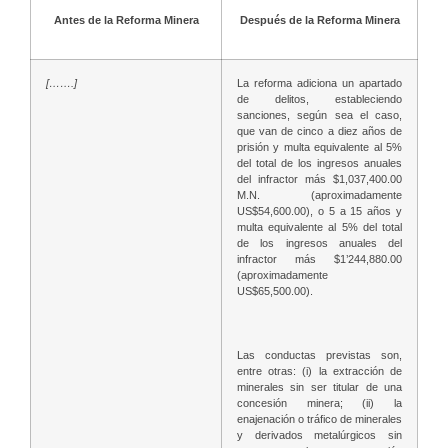
Antes de la Reforma Minera
Después de la Reforma Minera
[…….]
La reforma adiciona un apartado
de delitos, estableciendo
sanciones, según sea el caso,
que van de cinco a diez años de
prisión y multa equivalente al 5%
del total de los ingresos anuales
del infractor más $1,037,400.00
M.N. (aproximadamente
US$54,600.00), o 5 a 15 años y
multa equivalente al 5% del total
de los ingresos anuales del
infractor más $1’244,880.00
(aproximadamente
US$65,500.00).
Las conductas previstas son,
entre otras: (i) la extracción de
minerales sin ser titular de una
concesión minera; (ii) la
enajenación o tráfico de minerales
y derivados metalúrgicos sin