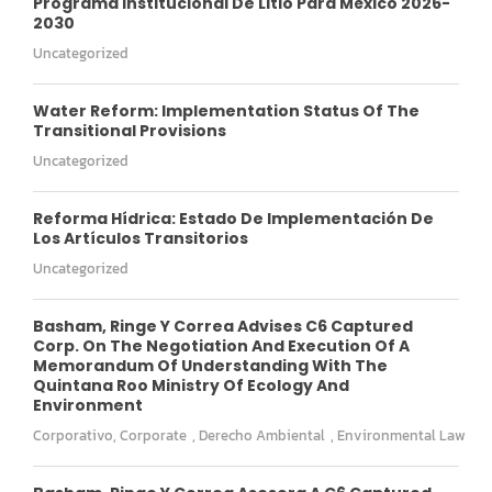
Programa Institucional De Litio Para México 2026-
2030
Uncategorized
Water Reform: Implementation Status Of The
Transitional Provisions
Uncategorized
Reforma Hídrica: Estado De Implementación De
Los Artículos Transitorios
Uncategorized
Basham, Ringe Y Correa Advises C6 Captured
Corp. On The Negotiation And Execution Of A
Memorandum Of Understanding With The
Quintana Roo Ministry Of Ecology And
Environment
Corporativo
,
Corporate
,
Derecho Ambiental
,
Environmental Law