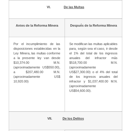
VI.
De las Multas
Antes de la Reforma Minera
Después de la Reforma Minera
Por el incumplimiento de las
Se modifican las multas aplicables
disposiciones establecidas en la
para, según sea el caso, ir desde
Ley Minera, las multas conforme
el 1% del total de los ingresos
a la presente ley van desde
anuales del infractor más
$10,374.00 M.N.
$518,700.00 M.N.
(aproximadamente US$550.00),
(aproximadamente
a $207,480.00 M.N.
US$27,300.00) o el 4% del total
(aproximadamente US$
de los ingresos anuales del
10,920.00)
infractor y $1,037,400.00 M.N.
(aproximadamente
US$54,600.00).
VII.
De los Delitos