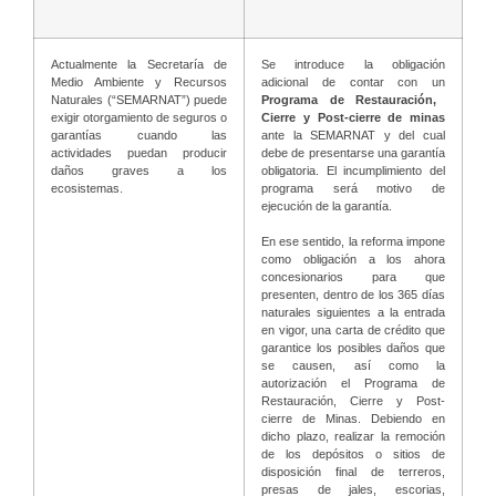
Actualmente la Secretaría de
Se introduce la obligación
Medio Ambiente y Recursos
adicional de contar con un
Naturales (“SEMARNAT”) puede
Programa de Restauración,
exigir otorgamiento de seguros o
Cierre y Post-cierre de minas
garantías cuando las
ante la SEMARNAT y del cual
actividades puedan producir
debe de presentarse una garantía
daños graves a los
obligatoria. El incumplimiento del
ecosistemas.
programa será motivo de
ejecución de la garantía.
En ese sentido, la reforma impone
como obligación a los ahora
concesionarios para que
presenten, dentro de los 365 días
naturales siguientes a la entrada
en vigor, una carta de crédito que
garantice los posibles daños que
se causen, así como la
autorización el Programa de
Restauración, Cierre y Post-
cierre de Minas. Debiendo en
dicho plazo, realizar la remoción
de los depósitos o sitios de
disposición final de terreros,
presas de jales, escorias,