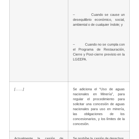
– Cuando se cause un
desequilibrio económico, social,
ambiental o de cualquier índole; y
– Cuando no se cumpla con
el Programa de Restauración,
Cierre y Post-cierre previsto en la
LGEEPA.
[…….]
Se adiciona el “Uso de aguas
nacionales en Minería”, para
regular el procedimiento para
solicitar una concesión de aguas
nacionales para uso en minería,
las obligaciones de los
concesionarios, y los límites de la
concesión.
Actualmente la cesión de
Se prohíbe la cesión de derechos,