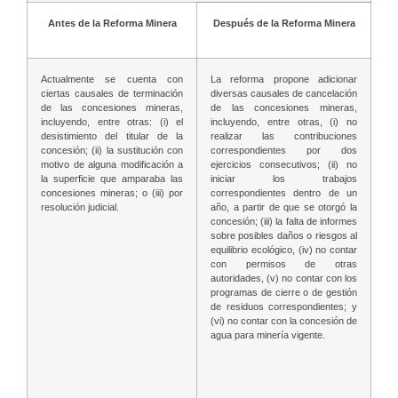
Antes de la Reforma Minera
Después de la Reforma Minera
Actualmente se cuenta con
La reforma propone adicionar
ciertas causales de terminación
diversas causales de cancelación
de las concesiones mineras,
de las concesiones mineras,
incluyendo, entre otras: (i) el
incluyendo, entre otras, (i) no
desistimiento del titular de la
realizar las contribuciones
concesión; (ii) la sustitución con
correspondientes por dos
motivo de alguna modificación a
ejercicios consecutivos; (ii) no
la superficie que amparaba las
iniciar los trabajos
concesiones mineras; o (iii) por
correspondientes dentro de un
resolución judicial.
año, a partir de que se otorgó la
concesión; (iii) la falta de informes
sobre posibles daños o riesgos al
equilibrio ecológico, (iv) no contar
con permisos de otras
autoridades, (v) no contar con los
programas de cierre o de gestión
de residuos correspondientes; y
(vi) no contar con la concesión de
agua para minería vigente.