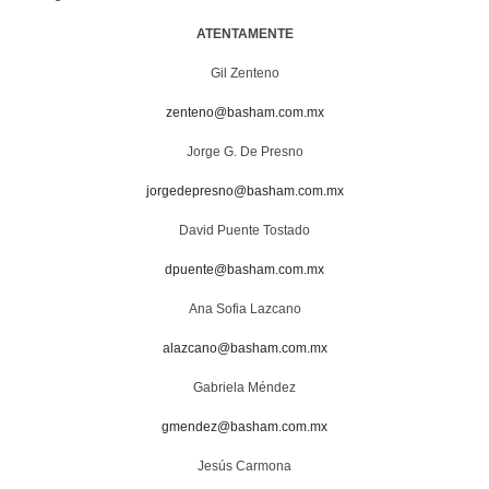
ATENTAMENTE
Gil Zenteno
zenteno@basham.com.mx
Jorge G. De Presno
jorgedepresno@basham.com.mx
David Puente Tostado
dpuente@basham.com.mx
Ana Sofia Lazcano
alazcano@basham.com.mx
Gabriela Méndez
gmendez@basham.com.mx
Jesús Carmona