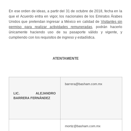
En ese orden de ideas, a partir del 31 de octubre de 2018, fecha en la
que el Acuerdo entra en vigor, los nacionales de los Emiratos Árabes
Unidos que pretendan ingresar a México en calidad de
Visitantes sin
permiso para realizar actividades remuneradas
, podrán hacerlo
únicamente haciendo uso de su pasaporte válido y vigente, y
cumpliendo con los requisitos de ingreso y estadística.
ATENTAMENTE
barrera@basham.com.mx
LIC. ALEJANDRO
BARRERA FERNÁNDEZ
mortiz@basham.com.mx