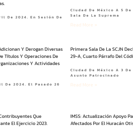
as.
Ciudad De México A 5 De
Sala De La Suprema
ril De 2024. En Sesión De
Read More »
Adicionan Y Derogan Diversas
Primera Sala De La SCJN Decla
De Títulos Y Operaciones De
29-A, Cuarto Párrafo Del Códi
rganizaciones Y Actividades
Ciudad De México A 3 De 
Asunto Patrocinado
Read More »
il De 2024. El Pasado 26
 Contribuyentes Que
IMSS: Actualización Apoyo P
nte El Ejercicio 2023.
Afectados Por El Huracán Otis