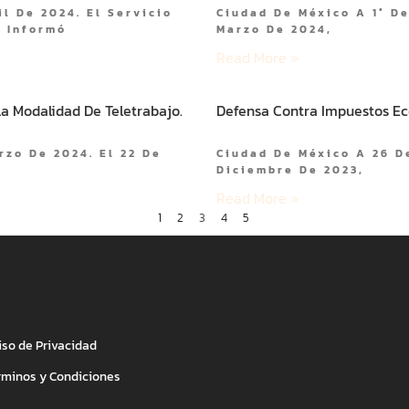
l De 2024. El Servicio
Ciudad De México A 1° De
a Informó
Marzo De 2024,
Read More »
a Modalidad De Teletrabajo.
Defensa Contra Impuestos Eco
rzo De 2024. El 22 De
Ciudad De México A 26 D
Diciembre De 2023,
Read More »
1
2
3
4
5
iso de Privacidad
rminos y Condiciones